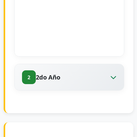
2do Año
2