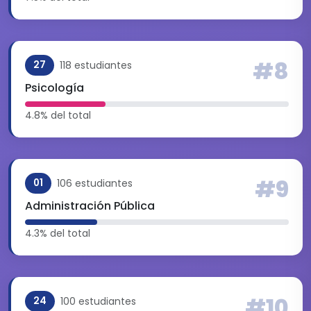
#8
118 estudiantes
27
Psicología
4.8% del total
#9
106 estudiantes
01
Administración Pública
4.3% del total
#10
100 estudiantes
24