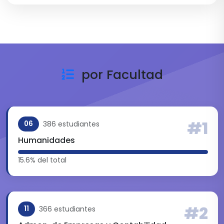
por Facultad
#1
386 estudiantes
06
Humanidades
15.6% del total
#2
366 estudiantes
11