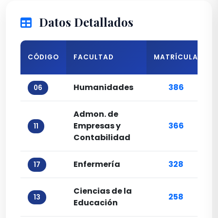
Datos Detallados
CÓDIGO
FACULTAD
MATRÍCULA
T
Humanidades
386
06
Admon. de
Empresas y
366
11
Contabilidad
Enfermería
328
17
Ciencias de la
258
13
Educación